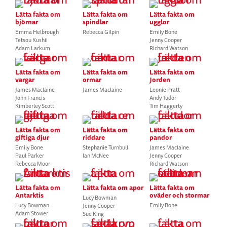
Lätta fakta om
Lätta fakta om
Lätta fakta om
björnar
spindlar
ugglor
Emma Helbrough
Rebecca Gilpin
Emily Bone
Tetsou Kushii
Jenny Cooper
Adam Larkum
Richard Watson
Lätta fakta om
Lätta fakta om
Lätta fakta om
vargar
ormar
Jorden
James Maclaine
James Maclaine
Leonie Pratt
John Francis
Andy Tudor
Kimberley Scott
Tim Haggerty
Lätta fakta om
Lätta fakta om
Lätta fakta om
giftiga djur
riddare
pandor
Emily Bone
Stephanie Turnbull
James Maclaine
Paul Parker
Ian McNee
Jenny Cooper
Rebecca Moor
Richard Watson
Lätta fakta om
Lätta fakta om apor
Lätta fakta om
Antarktis
oväder och stormar
Lucy Bowman
Lucy Bowman
Emily Bone
Jenny Cooper
Adam Stower
Sue King