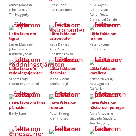
James Maclaine
Lizzie Cope
K. M Daynes
John Francis
Francesca Rosa
Adrian Dean
Tim Haggerty
Adrian Roots
Emmanuel Cerisier
Lätta fakta om
Lätta fakta om
Lätta fakta om
tigrar
astronauter
månen
James Maclaine
Katie Daynes
Peter Ekberg
John Francis
Alex Pang
Kjell Thorsson
Kimberley Scott
Christyan Fox￼
Lätta fakta om
Lätta fakta om
Lätta fakta om
räddningstjänsten
ridskolan
korallrev
Sandra Fröjd
Maria Sundin
Kristie Pickersgill
Charlotte Cederlund
Sandra Fröjd
Sara Ugolotti
Gal Weizman
Lätta fakta om livet
Lätta fakta om
Lätta fakta om
på natten
robotar
hästar och ponnyer
Emily Bone
Peter Ekberg
Anna Milbourne
Kjell Thorsson
Giacinto Gaudenzi
Tim Haggerty