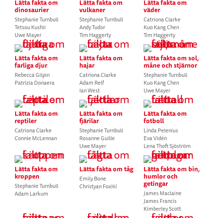
Lätta fakta om
Lätta fakta om
Lätta fakta om
dinosaurier
vulkaner
väder
Stephanie Turnbull
Stephanie Turnbull
Catriona Clarke
Tetsou Kushii
Andy Tudor
Kuo Kang Chen
Uwe Mayer
Tim Haggerty
Tim Haggerty
Lätta fakta om
Lätta fakta om
Lätta fakta om sol,
farliga djur
hajar
måne och stjärnor
Rebecca Gilpin
Catriona Clarke
Stephanie Turnbull
Patrizia Donaera
Adam Relf
Kuo Kang Chen
Ian West
Uwe Mayer
Lätta fakta om
Lätta fakta om
Lätta fakta om
reptiler
fjärilar
fotboll
Catriona Clarke
Stephanie Turnbull
Linda Pelenius
Connie McLennan
Rosanne Guille
Eva Vidén
Uwe Mayer
Lena Thoft Sjöström
Lätta fakta om
Lätta fakta om tåg
Lätta fakta om bin,
kroppen
humlor och
Emily Bone
getingar
Stephanie Turnbull
Christyan Fox￼
James Maclaine
Adam Larkum
James Francis
Kimberley Scott