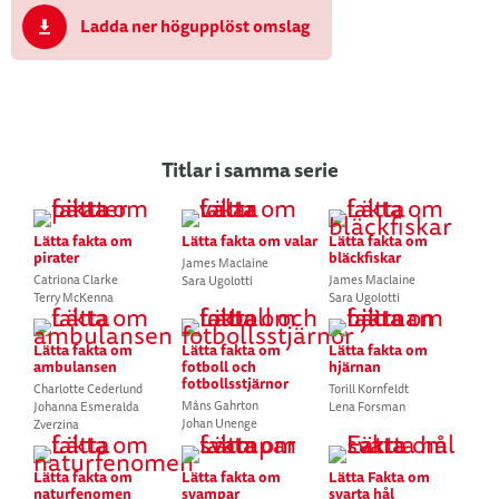
Ladda ner högupplöst omslag
Titlar i samma serie
Lätta fakta om
Lätta fakta om valar
Lätta fakta om
pirater
bläckfiskar
James Maclaine
Catriona Clarke
James Maclaine
Sara Ugolotti
Terry McKenna
Sara Ugolotti
Lätta fakta om
Lätta fakta om
Lätta fakta om
ambulansen
fotboll och
hjärnan
fotbollsstjärnor
Charlotte Cederlund
Torill Kornfeldt
Måns Gahrton
Johanna Esmeralda
Lena Forsman
Johan Unenge
Zverzina
Lätta fakta om
Lätta fakta om
Lätta Fakta om
naturfenomen
svampar
svarta hål