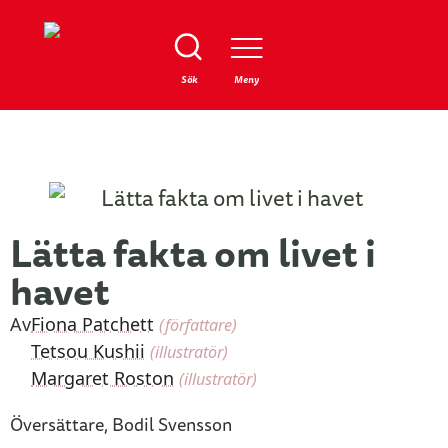
Stäng
Sök
Meny
Lätta fakta om livet i
havet
Av
Fiona Patchett
(författare)
Tetsou Kushii
(illustratör)
Margaret Roston
(illustratör)
Översättare, Bodil Svensson