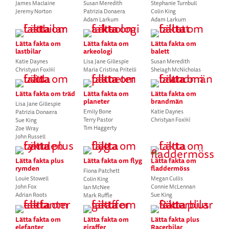
James Maclaine
Susan Meredith
Stephanie Turnbull
Jeremy Norton
Patrizia Donaera
Colin King
Adam Larkum
Adam Larkum
Lätta fakta om
Lätta fakta om
Lätta fakta om
lastbilar
arkeologi
balett
Katie Daynes
Lisa Jane Gillespie
Susan Meredith
Christyan Fox￼
Maria Cristina Pritelli
Shelagh McNicholas
Lätta fakta om träd
Lätta fakta om
Lätta fakta om
planeter
brandmän
Lisa Jane Gillespie
Emily Bone
Katie Daynes
Patrizia Donaera
Terry Pastor
Christyan Fox￼
Sue King
Tim Haggerty
Zoe Wray
John Russell
Lätta fakta plus
Lätta fakta om flyg
Lätta fakta om
rymden
fladdermöss
Fiona Patchett
Louie Stowell
Megan Cullis
Colin King
John Fox
Connie McLennan
Ian McNee
Adrian Roots
Sue King
Mark Ruffle
Lätta fakta om
Lätta fakta om
Lätta fakta plus
elefanter
giraffer
Racerbilar