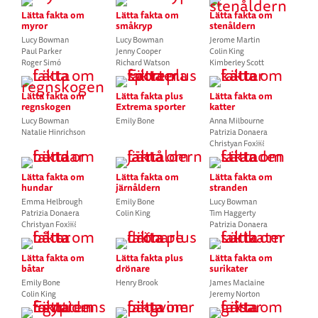
Lätta fakta om
Lätta fakta om
Lätta fakta om
myror
småkryp
stenåldern
Lucy Bowman
Lucy Bowman
Jerome Martin
Paul Parker
Jenny Cooper
Colin King
Roger Simó
Richard Watson
Kimberley Scott
Lätta fakta om
Lätta fakta plus
Lätta fakta om
regnskogen
Extrema sporter
katter
Lucy Bowman
Emily Bone
Anna Milbourne
Natalie Hinrichson
Patrizia Donaera
Christyan Fox￼
Lätta fakta om
Lätta fakta om
Lätta fakta om
hundar
järnåldern
stranden
Emma Helbrough
Emily Bone
Lucy Bowman
Patrizia Donaera
Colin King
Tim Haggerty
Christyan Fox￼
Patrizia Donaera
Lätta fakta om
Lätta fakta plus
Lätta fakta om
båtar
drönare
surikater
Emily Bone
Henry Brook
James Maclaine
Colin King
Jeremy Norton