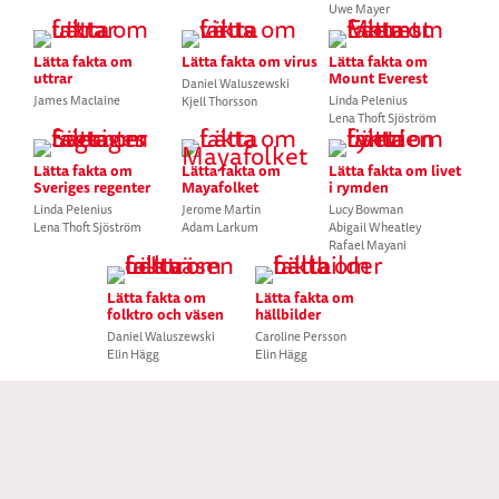
Uwe Mayer
Lätta fakta om
Lätta fakta om virus
Lätta fakta om
uttrar
Mount Everest
Daniel Waluszewski
James Maclaine
Linda Pelenius
Kjell Thorsson
Lena Thoft Sjöström
Lätta fakta om
Lätta fakta om
Lätta fakta om livet
Sveriges regenter
Mayafolket
i rymden
Linda Pelenius
Jerome Martin
Lucy Bowman
Lena Thoft Sjöström
Adam Larkum
Abigail Wheatley
Rafael Mayani
Lätta fakta om
Lätta fakta om
folktro och väsen
hällbilder
Daniel Waluszewski
Caroline Persson
Elin Hägg
Elin Hägg