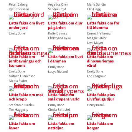
Peter Ekberg
Angelica Öhrn
Maria Sundin
Kjell Thorsson
Sandra Fröjd
Elin Hägg
Lätta fakta om livet
Lätta fakta om djur
Lätta fakta om frö
under jord
på gården
till blomma
Emily Bone
Katie Daynes
Emma Helbrough
Christyan Fox￼
Maggie Silver
Uwe Mayer
Lätta fakta om
Lätta fakta om livet
Lätta fakta om
jordbävningar och
i dammen
dinosauriernas
tsunamis
värld
Emily Bone
Emily Bone
Emily Bone
Lucye Rioland
Natalie Hinrichson
Lee Cosgrove
Nicola Slater
Lätta fakta om mat
Lätta fakta om
Lätta fakta plus
och kropp
småkrypens värld
Livsfarliga djur
Stephanie Turnbull
Emily Bone
Henry Brook
Tim Haggerty
Cinzia Battistel
Lätta fakta om
Lätta fakta om
Lätta fakta om
åsnor
nattdjur
borgar