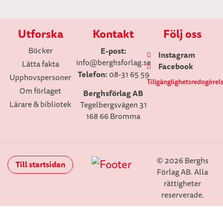
Utforska
Kontakt
Följ oss
Böcker
E-post:
Instagram
info
@berghsforlag.se
Lätta fakta
Facebook
Telefon:
08-31 65 59
Upphovspersoner
Tillgänglighetsredogörel
Om förlaget
Berghsförlag AB
Lärare & bibliotek
Tegelbergsvägen 31
168 66 Bromma
© 2026 Berghs
Till startsidan
Förlag AB. Alla
rättigheter
reserverade.