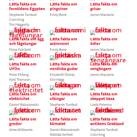
Lätta fakta om
Lätta fakta om
Lätta fakta om
forntidens Egypten
pingviner
grisar
Stephanie Turnbull
Emily Bone
James Maclaine
Colin King
Tim Haggerty
Lätta fakta om ägg
Lätta fakta om
Lätta fakta om
och fågelungar
astronomi
ödlor
Fiona Patchett
Emily Bone
James Maclaine
Lätta fakta om
Lätta fakta om
Lätta fakta om
UFOn
nordiska gudar
sengångare
Peter Ekberg
Elisabeth Östnäs
James Maclaine
Kjell Thorsson
Elin Hägg
Lätta fakta om
Lätta fakta om
Lätta fakta om
elektricitet
vikingar
skeppet Vasa
Daniel Waluszewski
Stephanie Turnbull
Linda Pelenius
Lätta fakta om
Lätta fakta om
Lätta fakta om
grodor
klimatet
antikens Grekland
Anna Milbourne
Daniel Waluszewski
Stephanie Turnbull
Matilda Serholt
Colin King