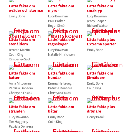
Lätta fakta om
Lätta fakta om
Lätta fakta om
oväder och stormar
myror
småkryp
Emily Bone
Lucy Bowman
Lucy Bowman
Paul Parker
Jenny Cooper
Roger Simó
Richard Watson
Lätta fakta om
Lätta fakta om
Lätta fakta plus
stenåldern
regnskogen
Extrema sporter
Jerome Martin
Lucy Bowman
Emily Bone
Colin King
Natalie Hinrichson
Kimberley Scott
Lätta fakta om
Lätta fakta om
Lätta fakta om
katter
hundar
järnåldern
Anna Milbourne
Emma Helbrough
Emily Bone
Patrizia Donaera
Patrizia Donaera
Colin King
Christyan Fox￼
Christyan Fox￼
Lätta fakta om
Lätta fakta om
Lätta fakta plus
stranden
båtar
drönare
Lucy Bowman
Emily Bone
Henry Brook
Tim Haggerty
Colin King
Patrizia Donaera