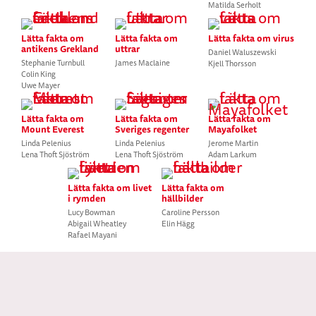
Matilda Serholt
Lätta fakta om
Lätta fakta om
Lätta fakta om virus
antikens Grekland
uttrar
Daniel Waluszewski
Stephanie Turnbull
James Maclaine
Kjell Thorsson
Colin King
Uwe Mayer
Lätta fakta om
Lätta fakta om
Lätta fakta om
Mount Everest
Sveriges regenter
Mayafolket
Linda Pelenius
Linda Pelenius
Jerome Martin
Lena Thoft Sjöström
Lena Thoft Sjöström
Adam Larkum
Lätta fakta om livet
Lätta fakta om
i rymden
hällbilder
Lucy Bowman
Caroline Persson
Abigail Wheatley
Elin Hägg
Rafael Mayani