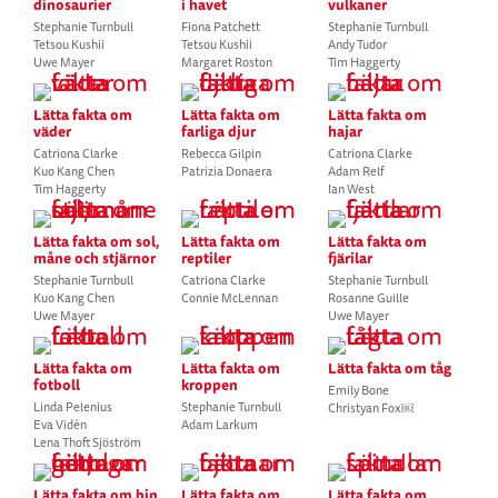
dinosaurier
i havet
vulkaner
Stephanie Turnbull
Fiona Patchett
Stephanie Turnbull
Tetsou Kushii
Tetsou Kushii
Andy Tudor
Uwe Mayer
Margaret Roston
Tim Haggerty
Lätta fakta om
Lätta fakta om
Lätta fakta om
väder
farliga djur
hajar
Catriona Clarke
Rebecca Gilpin
Catriona Clarke
Kuo Kang Chen
Patrizia Donaera
Adam Relf
Tim Haggerty
Ian West
Lätta fakta om sol,
Lätta fakta om
Lätta fakta om
måne och stjärnor
reptiler
fjärilar
Stephanie Turnbull
Catriona Clarke
Stephanie Turnbull
Kuo Kang Chen
Connie McLennan
Rosanne Guille
Uwe Mayer
Uwe Mayer
Lätta fakta om
Lätta fakta om
Lätta fakta om tåg
fotboll
kroppen
Emily Bone
Linda Pelenius
Stephanie Turnbull
Christyan Fox￼
Eva Vidén
Adam Larkum
Lena Thoft Sjöström
Lätta fakta om bin,
Lätta fakta om
Lätta fakta om