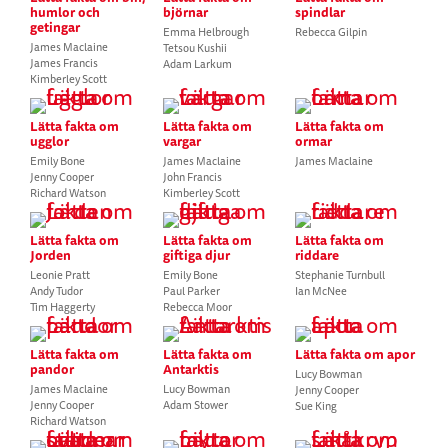
humlor och
björnar
spindlar
getingar
Emma Helbrough
Rebecca Gilpin
James Maclaine
Tetsou Kushii
James Francis
Adam Larkum
Kimberley Scott
Lätta fakta om
Lätta fakta om
Lätta fakta om
ugglor
vargar
ormar
Emily Bone
James Maclaine
James Maclaine
Jenny Cooper
John Francis
Richard Watson
Kimberley Scott
Lätta fakta om
Lätta fakta om
Lätta fakta om
Jorden
giftiga djur
riddare
Leonie Pratt
Emily Bone
Stephanie Turnbull
Andy Tudor
Paul Parker
Ian McNee
Tim Haggerty
Rebecca Moor
Lätta fakta om
Lätta fakta om
Lätta fakta om apor
pandor
Antarktis
Lucy Bowman
James Maclaine
Lucy Bowman
Jenny Cooper
Jenny Cooper
Adam Stower
Sue King
Richard Watson