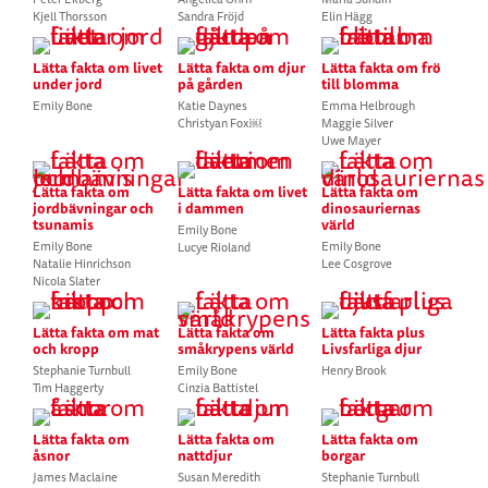
Kjell Thorsson
Sandra Fröjd
Elin Hägg
Lätta fakta om livet
Lätta fakta om djur
Lätta fakta om frö
under jord
på gården
till blomma
Emily Bone
Katie Daynes
Emma Helbrough
Christyan Fox￼
Maggie Silver
Uwe Mayer
Lätta fakta om
Lätta fakta om livet
Lätta fakta om
jordbävningar och
i dammen
dinosauriernas
tsunamis
värld
Emily Bone
Emily Bone
Emily Bone
Lucye Rioland
Natalie Hinrichson
Lee Cosgrove
Nicola Slater
Lätta fakta om mat
Lätta fakta om
Lätta fakta plus
och kropp
småkrypens värld
Livsfarliga djur
Stephanie Turnbull
Emily Bone
Henry Brook
Tim Haggerty
Cinzia Battistel
Lätta fakta om
Lätta fakta om
Lätta fakta om
åsnor
nattdjur
borgar
James Maclaine
Susan Meredith
Stephanie Turnbull