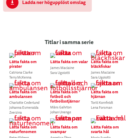
Ladda ner högupplöst omslag
Titlar i samma serie
Lätta fakta om
Lätta fakta om valar
Lätta fakta om
pirater
bläckfiskar
James Maclaine
Catriona Clarke
James Maclaine
Sara Ugolotti
Terry McKenna
Sara Ugolotti
Lätta fakta om
Lätta fakta om
Lätta fakta om
ambulansen
fotboll och
hjärnan
fotbollsstjärnor
Charlotte Cederlund
Torill Kornfeldt
Måns Gahrton
Johanna Esmeralda
Lena Forsman
Johan Unenge
Zverzina
Lätta fakta om
Lätta fakta om
Lätta Fakta om
naturfenomen
svampar
svarta hål
Peter Ekberg
Angelica Öhrn
Maria Sundin