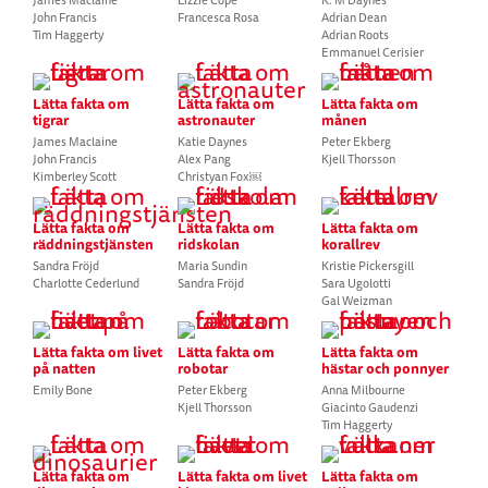
James Maclaine
Lizzie Cope
K. M Daynes
John Francis
Francesca Rosa
Adrian Dean
Tim Haggerty
Adrian Roots
Emmanuel Cerisier
Lätta fakta om
Lätta fakta om
Lätta fakta om
tigrar
astronauter
månen
James Maclaine
Katie Daynes
Peter Ekberg
John Francis
Alex Pang
Kjell Thorsson
Kimberley Scott
Christyan Fox￼
Lätta fakta om
Lätta fakta om
Lätta fakta om
räddningstjänsten
ridskolan
korallrev
Sandra Fröjd
Maria Sundin
Kristie Pickersgill
Charlotte Cederlund
Sandra Fröjd
Sara Ugolotti
Gal Weizman
Lätta fakta om livet
Lätta fakta om
Lätta fakta om
på natten
robotar
hästar och ponnyer
Emily Bone
Peter Ekberg
Anna Milbourne
Kjell Thorsson
Giacinto Gaudenzi
Tim Haggerty
Lätta fakta om
Lätta fakta om livet
Lätta fakta om