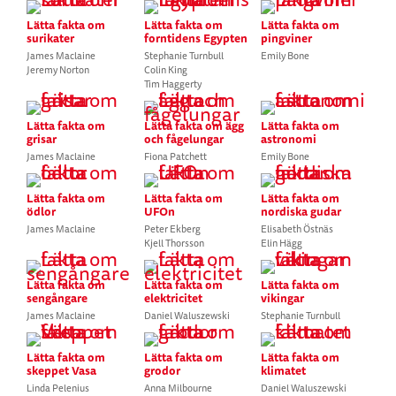
Lätta fakta om
Lätta fakta om
Lätta fakta om
surikater
forntidens Egypten
pingviner
James Maclaine
Stephanie Turnbull
Emily Bone
Jeremy Norton
Colin King
Tim Haggerty
Lätta fakta om
Lätta fakta om ägg
Lätta fakta om
grisar
och fågelungar
astronomi
James Maclaine
Fiona Patchett
Emily Bone
Lätta fakta om
Lätta fakta om
Lätta fakta om
ödlor
UFOn
nordiska gudar
James Maclaine
Peter Ekberg
Elisabeth Östnäs
Kjell Thorsson
Elin Hägg
Lätta fakta om
Lätta fakta om
Lätta fakta om
sengångare
elektricitet
vikingar
James Maclaine
Daniel Waluszewski
Stephanie Turnbull
Lätta fakta om
Lätta fakta om
Lätta fakta om
skeppet Vasa
grodor
klimatet
Linda Pelenius
Anna Milbourne
Daniel Waluszewski