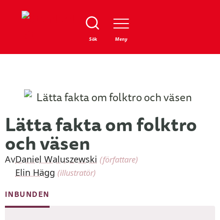
Stäng
Sök
Meny
Lätta fakta om folktro
och väsen
Av
Daniel Waluszewski
(författare)
Elin Hägg
(illustratör)
INBUNDEN