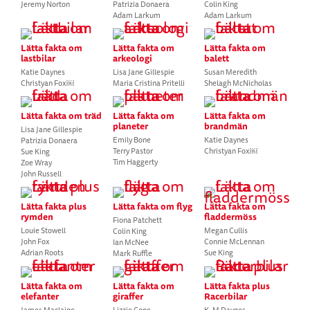
Jeremy Norton
Patrizia Donaera
Colin King
Adam Larkum
Adam Larkum
Lätta fakta om
Lätta fakta om
Lätta fakta om
lastbilar
arkeologi
balett
Katie Daynes
Lisa Jane Gillespie
Susan Meredith
Christyan Fox￼
Maria Cristina Pritelli
Shelagh McNicholas
Lätta fakta om träd
Lätta fakta om
Lätta fakta om
planeter
brandmän
Lisa Jane Gillespie
Emily Bone
Katie Daynes
Patrizia Donaera
Terry Pastor
Christyan Fox￼
Sue King
Tim Haggerty
Zoe Wray
John Russell
Lätta fakta plus
Lätta fakta om flyg
Lätta fakta om
rymden
fladdermöss
Fiona Patchett
Louie Stowell
Megan Cullis
Colin King
John Fox
Connie McLennan
Ian McNee
Adrian Roots
Sue King
Mark Ruffle
Lätta fakta om
Lätta fakta om
Lätta fakta plus
elefanter
giraffer
Racerbilar