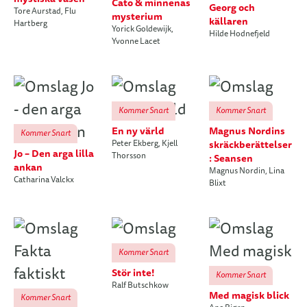
Cato & minnenas
Georg och
Tore Aurstad
,
Flu
mysterium
källaren
Hartberg
Yorick Goldewijk
,
Hilde Hodnefjeld
Yvonne Lacet
Kommer Snart
Kommer Snart
En ny värld
Magnus Nordins
Kommer Snart
skräckberättelser
Peter Ekberg
,
Kjell
Jo – Den arga lilla
Thorsson
: Seansen
ankan
Magnus Nordin
,
Lina
Catharina Valckx
Blixt
Kommer Snart
Stör inte!
Kommer Snart
Ralf Butschkow
Med magisk blick
Kommer Snart