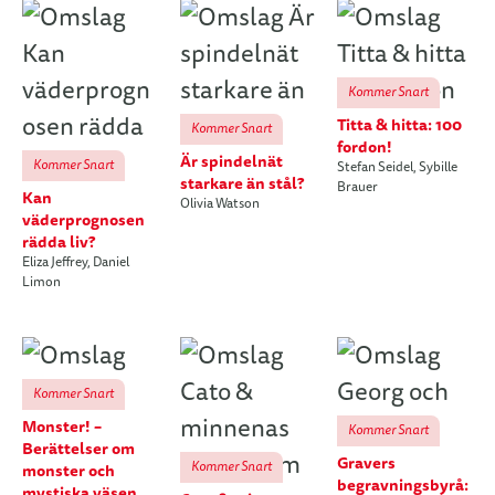
Kommer Snart
Titta & hitta: 100
Kommer Snart
fordon!
Är spindelnät
Kommer Snart
Stefan Seidel
,
Sybille
starkare än stål?
Brauer
Kan
Olivia Watson
väderprognosen
rädda liv?
Eliza Jeffrey
,
Daniel
Limon
Kommer Snart
Monster! –
Kommer Snart
Berättelser om
Gravers
Kommer Snart
monster och
begravningsbyrå:
mystiska väsen