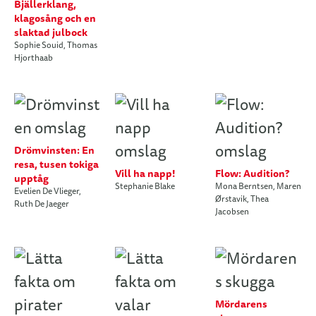
Bjällerklang,
klagosång och en
slaktad julbock
Sophie Souid
,
Thomas
Hjorthaab
Drömvinsten: En
resa, tusen tokiga
Vill ha napp!
Flow: Audition?
upptåg
Stephanie Blake
Mona Berntsen
,
Maren
Evelien De Vlieger
,
Ørstavik
,
Thea
Ruth De Jaeger
Jacobsen
Mördarens