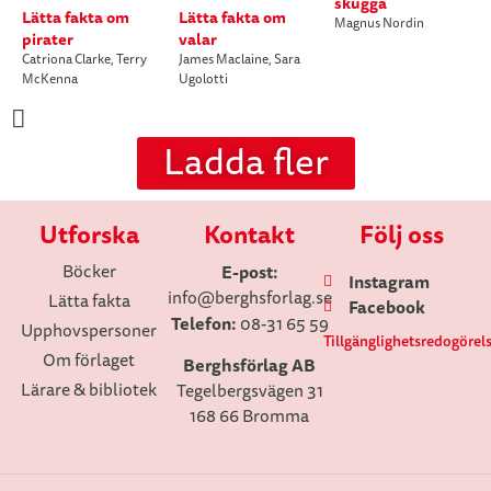
skugga
Lätta fakta om
Lätta fakta om
Magnus Nordin
pirater
valar
Catriona Clarke
,
Terry
James Maclaine
,
Sara
McKenna
Ugolotti
Ladda fler
Utforska
Kontakt
Följ oss
Böcker
E-post:
Instagram
info
@berghsforlag.se
Lätta fakta
Facebook
Telefon:
08-31 65 59
Upphovspersoner
Tillgänglighetsredogörel
Om förlaget
Berghsförlag AB
Lärare & bibliotek
Tegelbergsvägen 31
168 66 Bromma