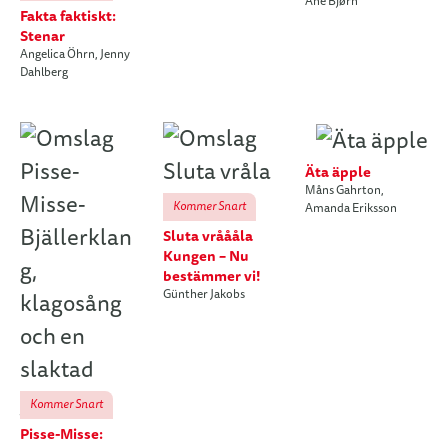
Ane Bjørn
Fakta faktiskt:
Stenar
Angelica Öhrn
,
Jenny
Dahlberg
Äta äpple
Måns Gahrton
,
Kommer Snart
Amanda Eriksson
Sluta vråååla
Kungen – Nu
bestämmer vi!
Günther Jakobs
Kommer Snart
Pisse-Misse: