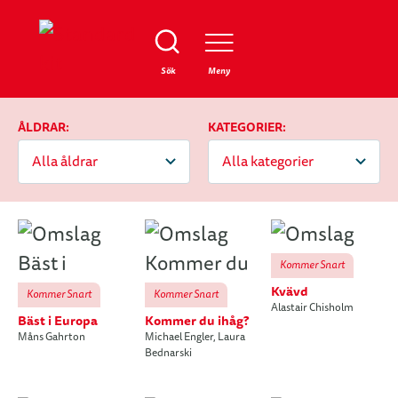
Stäng
Sök
Meny
ÅLDRAR:
KATEGORIER:
Kommer Snart
Kvävd
Kommer Snart
Kommer Snart
Alastair Chisholm
Bäst i Europa
Kommer du ihåg?
Måns Gahrton
Michael Engler
,
Laura
Bednarski