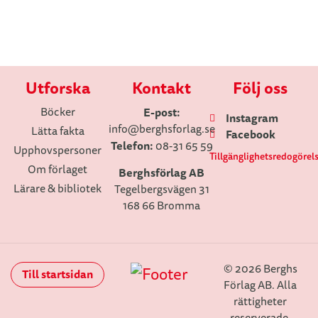
Utforska
Kontakt
Följ oss
Böcker
E-post:
Instagram
info
@berghsforlag.se
Lätta fakta
Facebook
Telefon:
08-31 65 59
Upphovspersoner
Tillgänglighetsredogörel
Om förlaget
Berghsförlag AB
Lärare & bibliotek
Tegelbergsvägen 31
168 66 Bromma
© 2026 Berghs
Till startsidan
Förlag AB. Alla
rättigheter
reserverade.