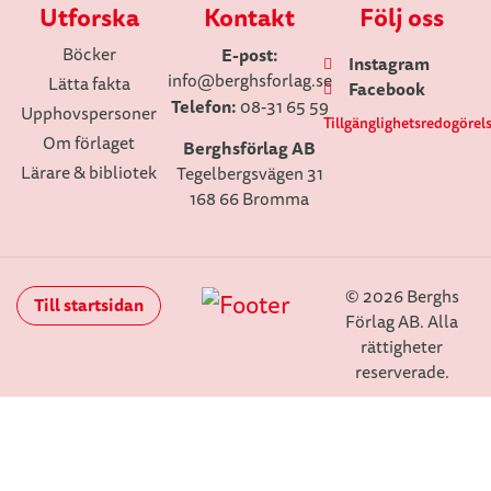
Utforska
Kontakt
Följ oss
Böcker
E-post:
Instagram
info
@berghsforlag.se
Lätta fakta
Facebook
Telefon:
08-31 65 59
Upphovspersoner
Tillgänglighetsredogörel
Om förlaget
Berghsförlag AB
Lärare & bibliotek
Tegelbergsvägen 31
168 66 Bromma
© 2026 Berghs
Till startsidan
Förlag AB. Alla
rättigheter
reserverade.
Stäng