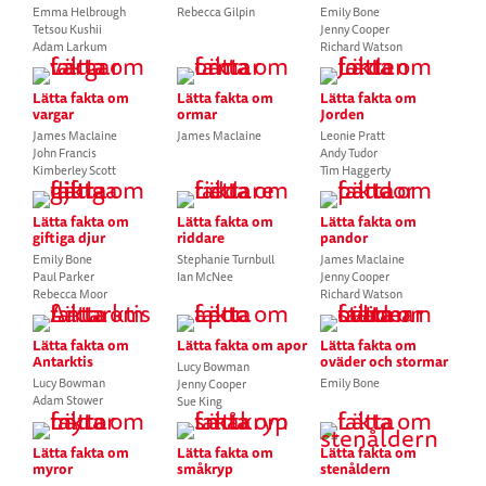
Emma Helbrough
Rebecca Gilpin
Emily Bone
Tetsou Kushii
Jenny Cooper
Adam Larkum
Richard Watson
Lätta fakta om
Lätta fakta om
Lätta fakta om
vargar
ormar
Jorden
James Maclaine
James Maclaine
Leonie Pratt
John Francis
Andy Tudor
Kimberley Scott
Tim Haggerty
Lätta fakta om
Lätta fakta om
Lätta fakta om
giftiga djur
riddare
pandor
Emily Bone
Stephanie Turnbull
James Maclaine
Paul Parker
Ian McNee
Jenny Cooper
Rebecca Moor
Richard Watson
Lätta fakta om
Lätta fakta om apor
Lätta fakta om
Antarktis
oväder och stormar
Lucy Bowman
Lucy Bowman
Emily Bone
Jenny Cooper
Adam Stower
Sue King
Lätta fakta om
Lätta fakta om
Lätta fakta om
myror
småkryp
stenåldern