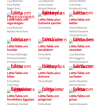
Lucy Bowman
Lucy Bowman
Jerome Martin
Paul Parker
Jenny Cooper
Colin King
Roger Simó
Richard Watson
Kimberley Scott
Lätta fakta om
Lätta fakta plus
Lätta fakta om
regnskogen
Extrema sporter
katter
Lucy Bowman
Emily Bone
Anna Milbourne
Natalie Hinrichson
Patrizia Donaera
Christyan Fox￼
Lätta fakta om
Lätta fakta om
Lätta fakta om
hundar
järnåldern
stranden
Emma Helbrough
Emily Bone
Lucy Bowman
Patrizia Donaera
Colin King
Tim Haggerty
Christyan Fox￼
Patrizia Donaera
Lätta fakta om
Lätta fakta plus
Lätta fakta om
båtar
drönare
surikater
Emily Bone
Henry Brook
James Maclaine
Colin King
Jeremy Norton
Lätta fakta om
Lätta fakta om
Lätta fakta om
forntidens Egypten
pingviner
grisar
Stephanie Turnbull
Emily Bone
James Maclaine