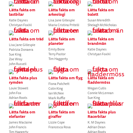
Lätta fakta om
Lätta fakta om
Lätta fakta om
lastbilar
arkeologi
balett
Katie Daynes
Lisa Jane Gillespie
Susan Meredith
Christyan Fox￼
Maria Cristina Pritelli
Shelagh McNicholas
Lätta fakta om träd
Lätta fakta om
Lätta fakta om
planeter
brandmän
Lisa Jane Gillespie
Emily Bone
Katie Daynes
Patrizia Donaera
Terry Pastor
Christyan Fox￼
Sue King
Tim Haggerty
Zoe Wray
John Russell
Lätta fakta plus
Lätta fakta om flyg
Lätta fakta om
rymden
fladdermöss
Fiona Patchett
Louie Stowell
Megan Cullis
Colin King
John Fox
Connie McLennan
Ian McNee
Adrian Roots
Sue King
Mark Ruffle
Lätta fakta om
Lätta fakta om
Lätta fakta plus
elefanter
giraffer
Racerbilar
James Maclaine
Lizzie Cope
K. M Daynes
John Francis
Francesca Rosa
Adrian Dean
Tim Haggerty
Adrian Roots