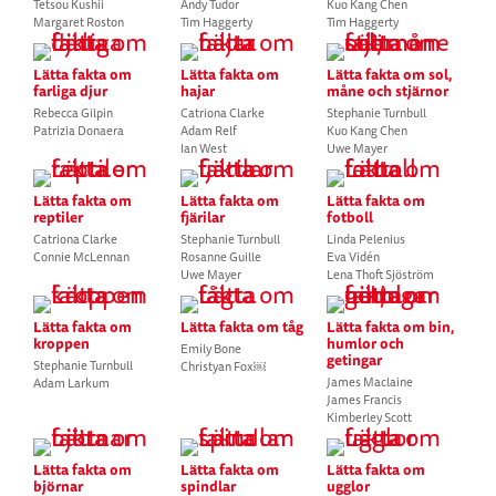
Tetsou Kushii
Andy Tudor
Kuo Kang Chen
Margaret Roston
Tim Haggerty
Tim Haggerty
Lätta fakta om
Lätta fakta om
Lätta fakta om sol,
farliga djur
hajar
måne och stjärnor
Rebecca Gilpin
Catriona Clarke
Stephanie Turnbull
Patrizia Donaera
Adam Relf
Kuo Kang Chen
Ian West
Uwe Mayer
Lätta fakta om
Lätta fakta om
Lätta fakta om
reptiler
fjärilar
fotboll
Catriona Clarke
Stephanie Turnbull
Linda Pelenius
Connie McLennan
Rosanne Guille
Eva Vidén
Uwe Mayer
Lena Thoft Sjöström
Lätta fakta om
Lätta fakta om tåg
Lätta fakta om bin,
kroppen
humlor och
Emily Bone
getingar
Stephanie Turnbull
Christyan Fox￼
James Maclaine
Adam Larkum
James Francis
Kimberley Scott
Lätta fakta om
Lätta fakta om
Lätta fakta om
björnar
spindlar
ugglor