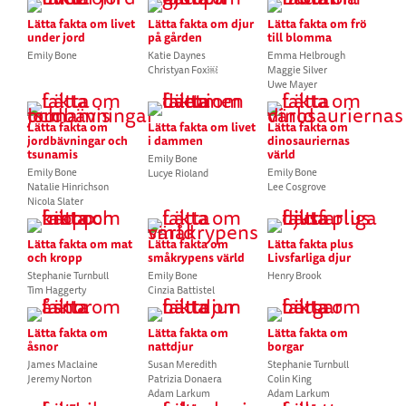
Lätta fakta om livet
Lätta fakta om djur
Lätta fakta om frö
under jord
på gården
till blomma
Emily Bone
Katie Daynes
Emma Helbrough
Christyan Fox￼
Maggie Silver
Uwe Mayer
Lätta fakta om
Lätta fakta om livet
Lätta fakta om
jordbävningar och
i dammen
dinosauriernas
tsunamis
värld
Emily Bone
Emily Bone
Emily Bone
Lucye Rioland
Natalie Hinrichson
Lee Cosgrove
Nicola Slater
Lätta fakta om mat
Lätta fakta om
Lätta fakta plus
och kropp
småkrypens värld
Livsfarliga djur
Stephanie Turnbull
Emily Bone
Henry Brook
Tim Haggerty
Cinzia Battistel
Lätta fakta om
Lätta fakta om
Lätta fakta om
åsnor
nattdjur
borgar
James Maclaine
Susan Meredith
Stephanie Turnbull
Jeremy Norton
Patrizia Donaera
Colin King
Adam Larkum
Adam Larkum