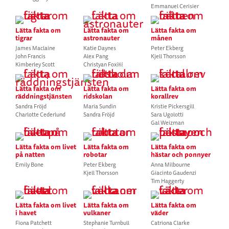
Emmanuel Cerisier
Lätta fakta om
Lätta fakta om
Lätta fakta om
tigrar
astronauter
månen
James Maclaine
Katie Daynes
Peter Ekberg
John Francis
Alex Pang
Kjell Thorsson
Kimberley Scott
Christyan Fox￼
Lätta fakta om
Lätta fakta om
Lätta fakta om
räddningstjänsten
ridskolan
korallrev
Sandra Fröjd
Maria Sundin
Kristie Pickersgill
Charlotte Cederlund
Sandra Fröjd
Sara Ugolotti
Gal Weizman
Lätta fakta om livet
Lätta fakta om
Lätta fakta om
på natten
robotar
hästar och ponnyer
Emily Bone
Peter Ekberg
Anna Milbourne
Kjell Thorsson
Giacinto Gaudenzi
Tim Haggerty
Lätta fakta om livet
Lätta fakta om
Lätta fakta om
i havet
vulkaner
väder
Fiona Patchett
Stephanie Turnbull
Catriona Clarke