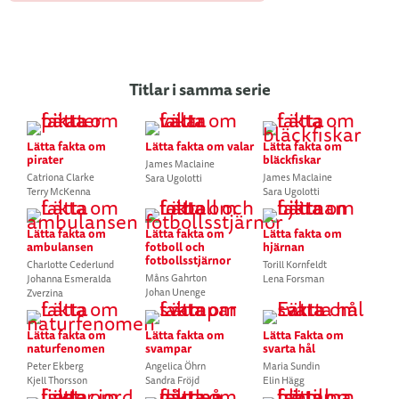
Titlar i samma serie
Lätta fakta om
Lätta fakta om valar
Lätta fakta om
pirater
bläckfiskar
James Maclaine
Catriona Clarke
James Maclaine
Sara Ugolotti
Terry McKenna
Sara Ugolotti
Lätta fakta om
Lätta fakta om
Lätta fakta om
ambulansen
fotboll och
hjärnan
fotbollsstjärnor
Charlotte Cederlund
Torill Kornfeldt
Måns Gahrton
Johanna Esmeralda
Lena Forsman
Johan Unenge
Zverzina
Lätta fakta om
Lätta fakta om
Lätta Fakta om
naturfenomen
svampar
svarta hål
Peter Ekberg
Angelica Öhrn
Maria Sundin
Kjell Thorsson
Sandra Fröjd
Elin Hägg