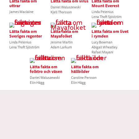
Lätta fakta om
Lätta fakta om virus
Lätta fakta om
uttrar
Mount Everest
Daniel Waluszewski
James Maclaine
Linda Pelenius
Kjell Thorsson
Lena Thoft Sjöström
Lätta fakta om
Lätta fakta om
Lätta fakta om livet
Sveriges regenter
Mayafolket
i rymden
Linda Pelenius
Jerome Martin
Lucy Bowman
Lena Thoft Sjöström
Adam Larkum
Abigail Wheatley
Rafael Mayani
Lätta fakta om
Lätta fakta om
folktro och väsen
hällbilder
Daniel Waluszewski
Caroline Persson
Elin Hägg
Elin Hägg