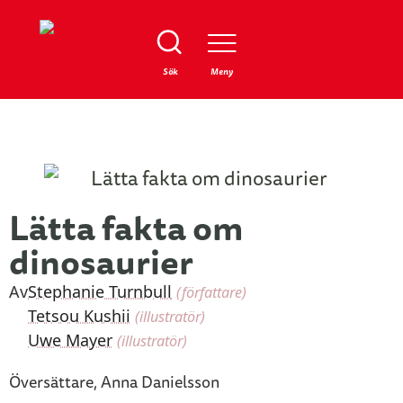
Stäng
Sök
Meny
Lätta fakta om
dinosaurier
Av
Stephanie Turnbull
(författare)
Tetsou Kushii
(illustratör)
Uwe Mayer
(illustratör)
Översättare, Anna Danielsson