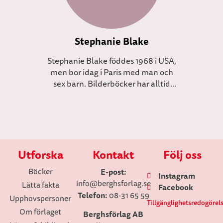
Stephanie Blake
Stephanie Blake föddes 1968 i USA,
men bor idag i Paris med man och
sex barn. Bilderböcker har alltid
varit en passion för Stephanie, och
hennes syskon fick räkna med att
få egengjorda bilderböcker av
henne när de fyllde år. Stephanie
Blake har som vuxen fortsatt att
Utforska
skapa både bilderböcker och
Kontakt
Följ oss
kapitelböcker, och berättelserna
Böcker
E-post:
om den lilla egensinniga kaninen
Instagram
info
@berghsforlag.se
Lätta fakta
Simon har blivit en stor framgång i
Facebook
Telefon:
08-31 65 59
flera länder.
Upphovspersoner
Tillgänglighetsredogörel
Om förlaget
Berghsförlag AB