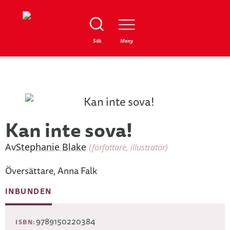
Stäng
Sök
Meny
Kan inte sova!
Av
Stephanie Blake
(författare, illustratör)
Översättare, Anna Falk
INBUNDEN
9789150220384
ISBN: