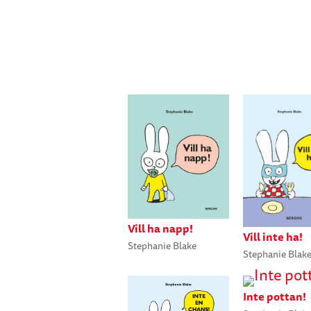
Vill ha napp!
Vill inte ha!
Stephanie Blake
Stephanie Blak
Inte pottan!