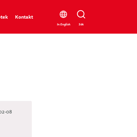
otek
Kontakt
Stäng
In English
Sök
02-08