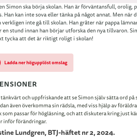
n Simon ska börja skolan. Han är förväntansfull, orolig, p
. Han kan inte sova eller tänka på något annat. Men när de
verkligen inte gå till skolan. Han gråter när pappa lämn
r en stund innan han börjar utforska den nya tillvaron. S
kt tycka att det är riktigt roligt i skolan!
Ladda ner högupplöst omslag
ENSIONER
 tänkvärt och uppfriskande att se Simon själv sätta ord på 
dan även överkomma sin rädsla, med viss hjälp av föräldra
 som passar för högläsning, och att diskutera kring just kä
r inför förändringar.
stine Lundgren, BTJ-häftet nr 2, 2024.