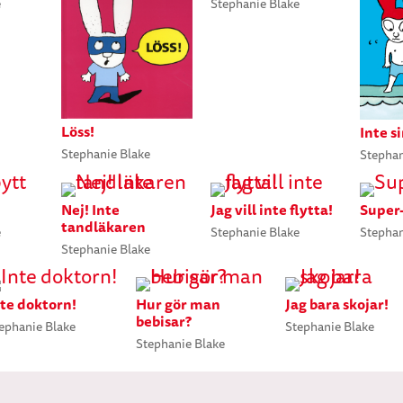
e
Stephanie Blake
Löss!
Inte s
Stephanie Blake
Stephan
Nej! Inte
Jag vill inte flytta!
Super
tandläkaren
e
Stephanie Blake
Stephan
Stephanie Blake
nte doktorn!
Hur gör man
Jag bara skojar!
bebisar?
ephanie Blake
Stephanie Blake
Stephanie Blake