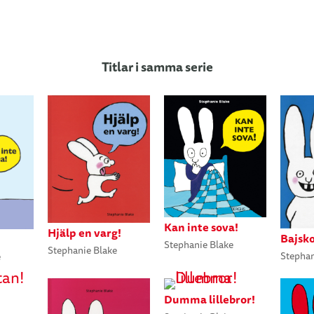
Titlar i samma serie
Kan inte sova!
Hjälp en varg!
Bajsk
Stephanie Blake
Stephanie Blake
Stephan
e
Dumma lillebror!