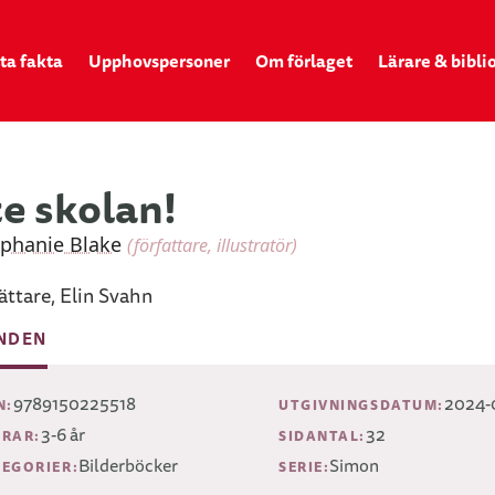
ta fakta
Upphovspersoner
Om förlaget
Lärare & bibli
te skolan!
ephanie Blake
(författare, illustratör)
ättare, Elin Svahn
NDEN
9789150225518
2024-
N:
UTGIVNINGSDATUM:
3-6 år
32
RAR:
SIDANTAL:
Bilderböcker
Simon
EGORIER:
SERIE: