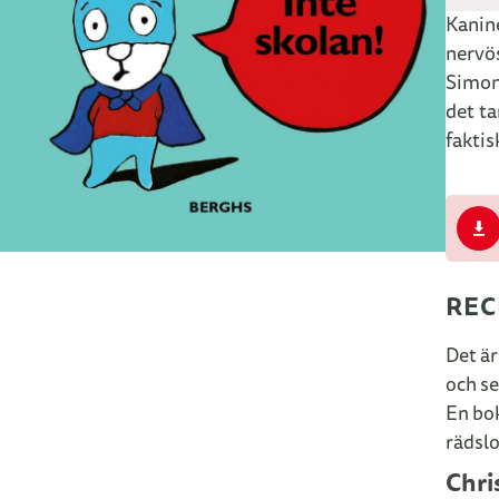
Kanine
nervös
Simon 
det ta
faktis
REC
Det är
och se
En bok
rädslo
Chri