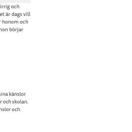
irrig och
t är dags vill
ar honom och
imon börjar
sina känslor
r och skolan.
nslor och