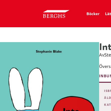
Böcker
Lät
In
Av
St
Övers
INBU
ISB
ÅLD
KAT