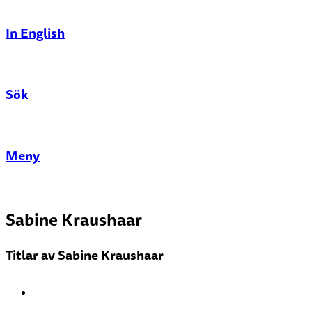
In English
Sök
Stäng
Meny
Sabine Kraushaar
Titlar av Sabine Kraushaar