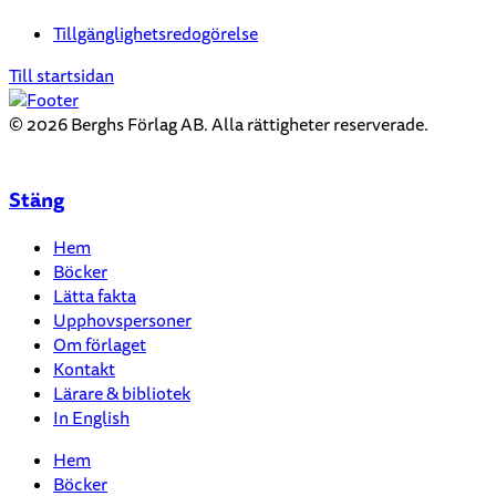
Tillgänglighetsredogörelse
Till startsidan
© 2026 Berghs Förlag AB. Alla rättigheter reserverade.
Stäng
Hem
Böcker
Lätta fakta
Upphovspersoner
Om förlaget
Kontakt
Lärare & bibliotek
In English
Hem
Böcker