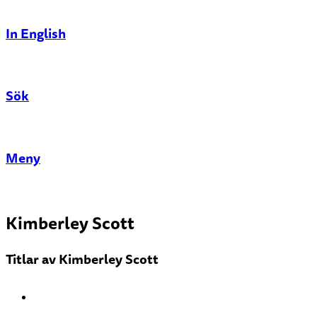
In English
Sök
Stäng
Meny
Kimberley Scott
Titlar av Kimberley Scott