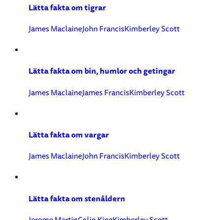
Lätta fakta om tigrar
James Maclaine
John Francis
Kimberley Scott
Lätta fakta om bin, humlor och getingar
James Maclaine
James Francis
Kimberley Scott
Lätta fakta om vargar
James Maclaine
John Francis
Kimberley Scott
Lätta fakta om stenåldern
Jerome Martin
Colin King
Kimberley Scott