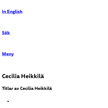
In English
Sök
Stäng
Meny
Cecilia Heikkilä
Titlar av Cecilia Heikkilä