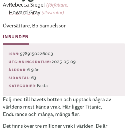
Av
Rebecca Siegel
(författare)
Howard Gray
(illustratör)
Översättare, Bo Samuelsson
INBUNDEN
9789150226003
ISBN:
2025-05-09
UTGIVNINGSDATUM:
6-9 år
ÅLDRAR:
63
SIDANTAL:
Fakta
KATEGORIER:
Följ med till havets botten och upptäck några av
världens mest kända vrak. Här ligger Titanic,
Endurance och många, många fler.
Det finns över tre miljoner vrak i världen. De är