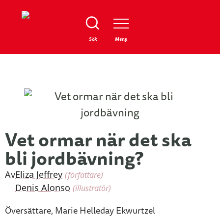
Stäng
Sök
Meny
Vet ormar när det ska
bli jordbävning?
Av
Eliza Jeffrey
(författare)
Denis Alonso
(illustratör)
Översättare, Marie Helleday Ekwurtzel