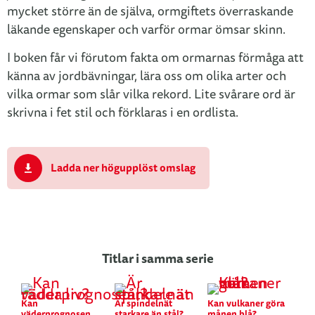
mycket större än de själva, ormgiftets överraskande
läkande egenskaper och varför ormar ömsar skinn.
I boken får vi förutom fakta om ormarnas förmåga att
känna av jordbävningar, lära oss om olika arter och
vilka ormar som slår vilka rekord. Lite svårare ord är
skrivna i fet stil och förklaras i en ordlista.
Ladda ner högupplöst omslag
Titlar i samma serie
Kan
Är spindelnät
Kan vulkaner göra
väderprognosen
starkare än stål?
månen blå?