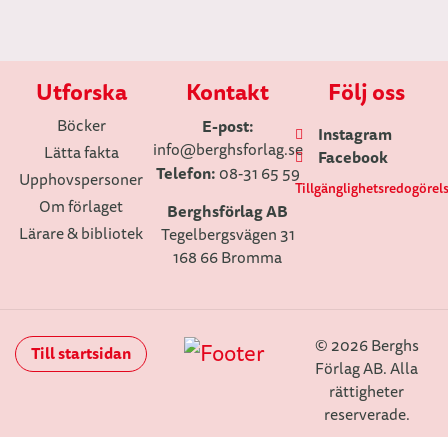
Utforska
Kontakt
Följ oss
Böcker
E-post:
Instagram
info
@berghsforlag.se
Lätta fakta
Facebook
Telefon:
08-31 65 59
Upphovspersoner
Tillgänglighetsredogörel
Om förlaget
Berghsförlag AB
Lärare & bibliotek
Tegelbergsvägen 31
168 66 Bromma
© 2026 Berghs
Till startsidan
Förlag AB. Alla
rättigheter
reserverade.