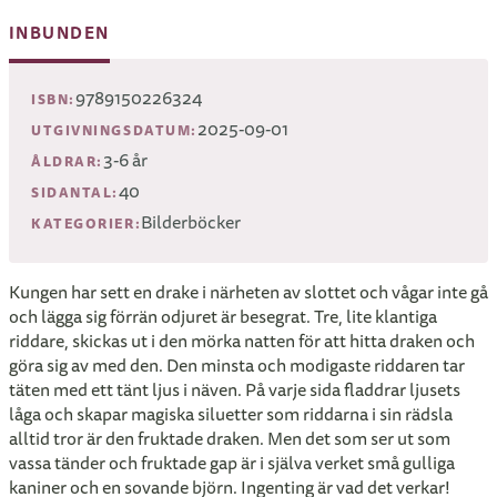
INBUNDEN
9789150226324
ISBN:
2025-09-01
UTGIVNINGSDATUM:
3-6 år
ÅLDRAR:
40
SIDANTAL:
Bilderböcker
KATEGORIER:
Kungen har sett en drake i närheten av slottet och vågar inte gå
och lägga sig förrän odjuret är besegrat. Tre, lite klantiga
riddare, skickas ut i den mörka natten för att hitta draken och
göra sig av med den. Den minsta och modigaste riddaren tar
täten med ett tänt ljus i näven. På varje sida fladdrar ljusets
låga och skapar magiska siluetter som riddarna i sin rädsla
alltid tror är den fruktade draken. Men det som ser ut som
vassa tänder och fruktade gap är i själva verket små gulliga
kaniner och en sovande björn. Ingenting är vad det verkar!