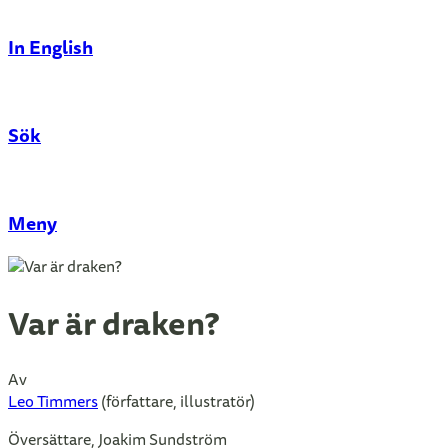
In English
Sök
Stäng
Meny
Var är draken?
Av
Leo Timmers
(författare, illustratör)
Översättare, Joakim Sundström