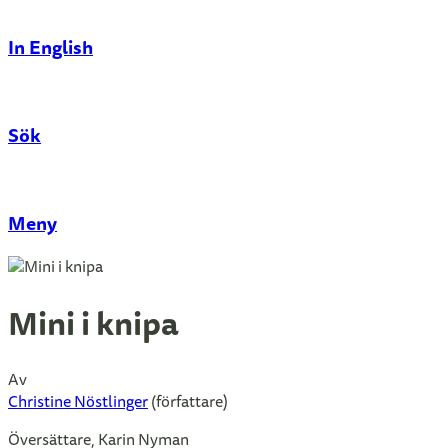
In English
Sök
Stäng
Meny
Mini i knipa
Av
Christine Nöstlinger
(författare)
Översättare, Karin Nyman