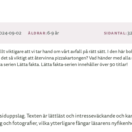
024-09-02
6-9 år
3
ÅLDRAR:
SIDANTAL:
llt viktigare att vi tar hand om vårt avfall på rätt sätt. I den här 
 det så viktigt att återvinna pizzakartongen? Vad händer med alla 
serien Lätta fakta. Lätta fakta-serien innehåller över 90 titlar!
t siduppslag. Texten är lättläst och intresseväckande och k
och fotografier, vilka ytterligare fångar läsarens nyfikenh