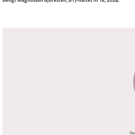
Bengt Magnusson Björksten, BTJ-häftet nr 18, 2024.
Dan