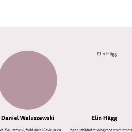
Daniel Waluszewski
Elin Hägg
iel Waluszewski, född 1982 i Gävle, är en
Jag är utbildad etnolog med stort intress