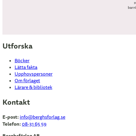
s
barn
äve
Utforska
Böcker
Lätta fakta
Upphovspersoner
Om förlaget
Lärare & bibliotek
Kontakt
E-post:
info
@berghsforlag.se
Telefon:
08-31 65 59
Berghsförlag AB