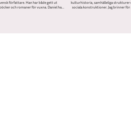
vensk författare. Han har både gett ut
kulturhistoria, samhälleliga strukturer
böcker och romaner för vuxna. Daniel har
sociala konstruktioner. Jag brinner för 
n bland annat jobbat med att skriva för
tillgängliggöra forskning och för att vis
barnradion och SVT.
intressant det kan vara att lära sig hur mä
levde förr i tiden. Framförallt tycker jag 
utmana vår syn på historien: hur vi ser på 
och män, barn och vuxna, fattiga och rik
synen på vi och dom. Min stora förhoppn
att mina böcker skall öka förståelsen för
gemensamma historia, både det svåra oc
roliga, och mitt mål är alltid att med en s
empati försöka visa att människor förr i 
många gånger var precis som oss. Detta är
jag även försöker få fram i mina bilder där j
upp det historiska med både humor och a
När jag inte arbetar med historia i text oc
tycker jag om att snickra, umgås med hu
eller sitta och uggla i skogen.