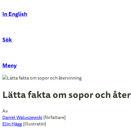
In English
Sök
Stäng
Meny
Lätta fakta om sopor och åte
Av
Daniel Waluszewski
(författare)
Elin Hägg
(illustratör)