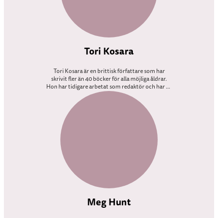
Tori Kosara
Tori Kosara är en brittisk författare som har
skrivit fler än 40 böcker för alla möjliga åldrar.
Hon har tidigare arbetat som redaktör och har en
examen i barnlitteratur från Roehampton
University. Hon bor nu i London med sin familj.
Meg Hunt