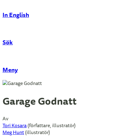
In English
Sök
Stäng
Meny
Garage Godnatt
Av
Tori Kosara
(författare, illustratör)
Meg Hunt
(illustratör)