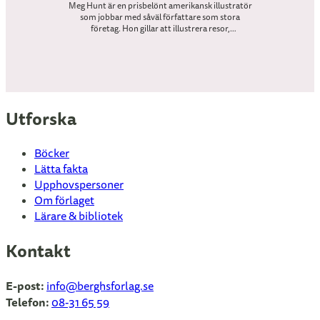
Meg Hunt är en prisbelönt amerikansk illustratör
som jobbar med såväl författare som stora
företag. Hon gillar att illustrera resor,
utforskning, natur, historia, folktro, mat och
kontrasten mellan det fantasifulla och vardagliga.
Utforska
Böcker
Lätta fakta
Upphovspersoner
Om förlaget
Lärare & bibliotek
Kontakt
E-post:
info
@berghsforlag.se
Telefon:
08-31 65 59