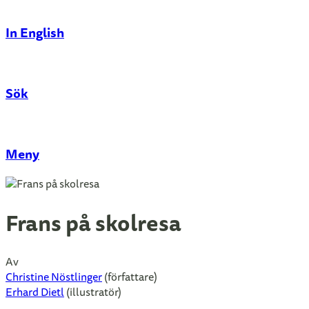
In English
Sök
Stäng
Meny
Frans på skolresa
Av
Christine Nöstlinger
(författare)
Erhard Dietl
(illustratör)