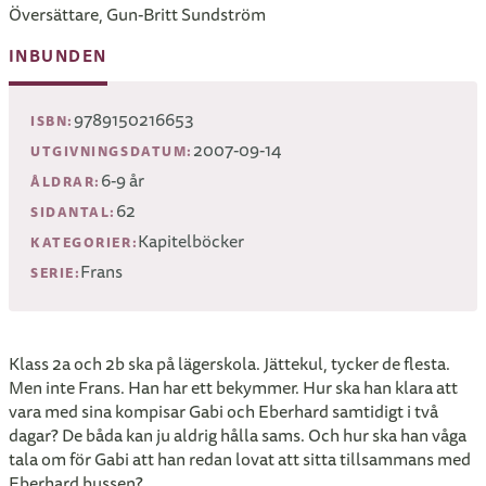
Översättare, Gun-Britt Sundström
INBUNDEN
9789150216653
ISBN:
2007-09-14
UTGIVNINGSDATUM:
6-9 år
ÅLDRAR:
62
SIDANTAL:
Kapitelböcker
KATEGORIER:
Frans
SERIE:
Klass 2a och 2b ska på lägerskola. Jättekul, tycker de flesta.
Men inte Frans. Han har ett bekymmer. Hur ska han klara att
vara med sina kompisar Gabi och Eberhard samtidigt i två
dagar? De båda kan ju aldrig hålla sams. Och hur ska han våga
tala om för Gabi att han redan lovat att sitta tillsammans med
Eberhard bussen?