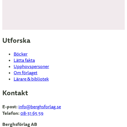
Utforska
Böcker
Lätta fakta
Upphovspersoner
Om förlaget
Lärare & bibliotek
Kontakt
E-post:
info
@berghsforlag.se
Telefon:
08-31 65 59
Berghsförlag AB