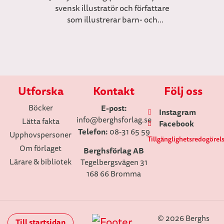
svensk illustratör och författare
som illustrerar barn- och
läromedelsböcker. Hon illustrerar
även mycket till tidningen
Kamratposten.
Utforska
Kontakt
Följ oss
Böcker
E-post:
Instagram
info
@berghsforlag.se
Lätta fakta
Facebook
Telefon:
08-31 65 59
Upphovspersoner
Tillgänglighetsredogörel
Om förlaget
Berghsförlag AB
Lärare & bibliotek
Tegelbergsvägen 31
168 66 Bromma
© 2026 Berghs
Till startsidan