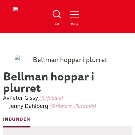
Stäng
Sök
Meny
Bellman hoppar i
plurret
Av
Peter Gissy
(författare)
Jenny Dahlberg
(författare, illustratör)
INBUNDEN