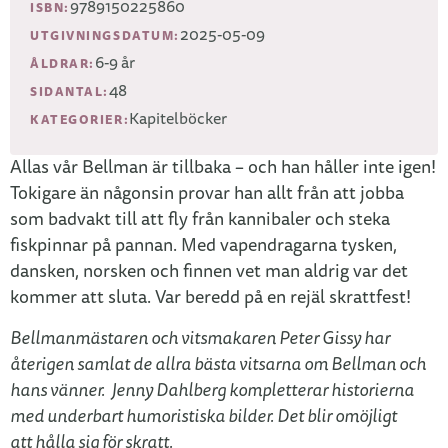
9789150225860
ISBN:
2025-05-09
UTGIVNINGSDATUM:
6-9 år
ÅLDRAR:
48
SIDANTAL:
Kapitelböcker
KATEGORIER:
Allas vår Bellman är tillbaka – och han håller inte igen!
Tokigare än någonsin provar han allt från att jobba
som badvakt till att fly från ­kannibaler och steka
fiskpinnar på pannan. Med vapendragarna tysken,
dansken, norsken och finnen vet man aldrig var det
kommer att sluta. Var beredd på en rejäl skrattfest!
Bellmanmästaren och vitsmakaren Peter Gissy har
återigen samlat de allra bästa vitsarna om Bellman och
hans vänner. Jenny Dahlberg kompletterar historierna
med underbart humoristiska bilder. Det blir omöjligt
att hålla sig för skratt.